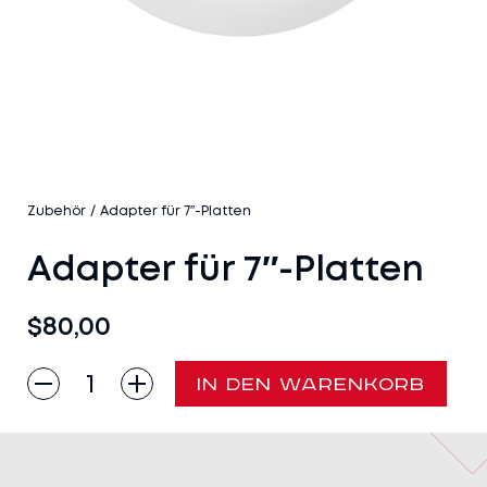
Zubehör
/
Adapter für 7″-Platten
Adapter für 7″-Platten
$
80,00
Adapter
IN DEN WARENKORB
für
7″-
Platten
Menge